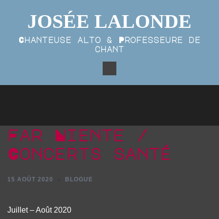
Aller
JOSÉE LALONDE
au
contenu
Chanteuse alto & Professeure de
chant
Far Niente /
Concerts santé
15 AOÛT 2020
BLOGUE
Juillet – Août 2020